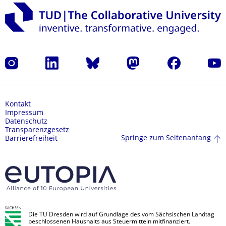
Instagram
LinkedIn
Bluesky
Mastodon
Facebook
Yout
Kontakt
Impressum
Datenschutz
Transparenzgesetz
Springe zum Seitenanfang
Barrierefreiheit
Die TU Dresden wird auf Grundlage des vom Sächsischen Landtag
beschlossenen Haushalts aus Steuermitteln mitfinanziert.