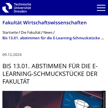
Zur Hauptnavigation springen
Zur Suche springen
Zum Inhalt springen
Fakultät Wirtschaftswissen­schaften
Breadcrumb-Menü
Startseite
Die Fakultät
News
Bis 13.01. abstimmen für die E-Learning-Schmuckstücke der Fakultät
09.12.2024
BIS 13.01. ABSTIMMEN FÜR DIE E-
LEARNING-SCHMUCKSTÜCKE DER
FAKULTÄT
© Daviles_PantherMedia