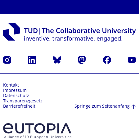
Instagram
LinkedIn
Bluesky
Mastodon
Facebook
Yout
Kontakt
Impressum
Datenschutz
Transparenzgesetz
Springe zum Seitenanfang
Barrierefreiheit