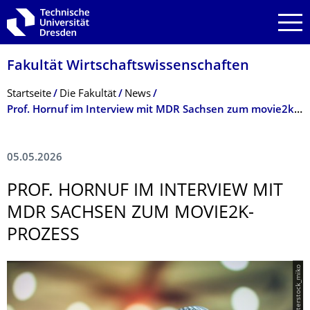
Zur Hauptnavigation springen
Zur Suche springen
Zum Inhalt springen
Fakultät Wirtschaftswissen­schaften
Breadcrumb-Menü
Startseite
Die Fakultät
News
Prof. Hornuf im Interview mit MDR Sachsen zum movie2k-Prozess
05.05.2026
PROF. HORNUF IM INTERVIEW MIT
MDR SACHSEN ZUM MOVIE2K-
PROZESS
© shutterstock_miko