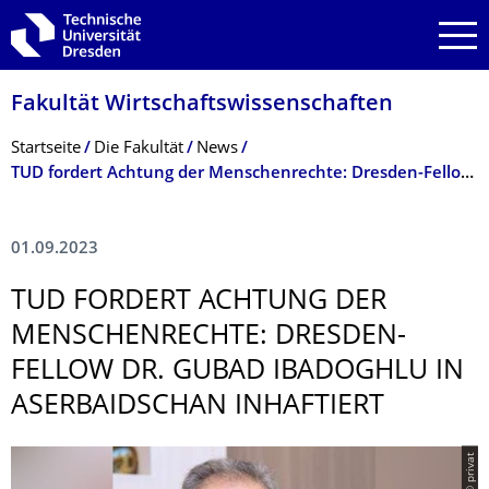
Zur Hauptnavigation springen
Zur Suche springen
Zum Inhalt springen
Fakultät Wirtschaftswissen­schaften
Breadcrumb-Menü
Startseite
Die Fakultät
News
TUD fordert Achtung der Menschenrechte: Dresden-Fellow Dr. Gubad Ibadoghlu in Aserbaidschan inhaftiert
01.09.2023
TUD FORDERT ACHTUNG DER
MENSCHENRECHTE: DRESDEN-
FELLOW DR. GUBAD IBADOGHLU IN
ASERBAIDSCHAN INHAFTIERT
© privat