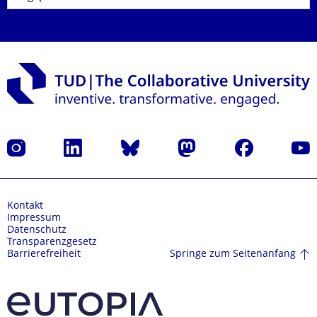
Instagram
LinkedIn
Bluesky
Mastodon
Facebook
Yout
Kontakt
Impressum
Datenschutz
Transparenzgesetz
Springe zum Seitenanfang
Barrierefreiheit