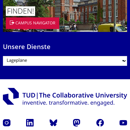
FINDEN!
CAMPUS NAVIGATOR
Unsere Dienste
Instagram
LinkedIn
Bluesky
Mastodon
Facebook
Yout