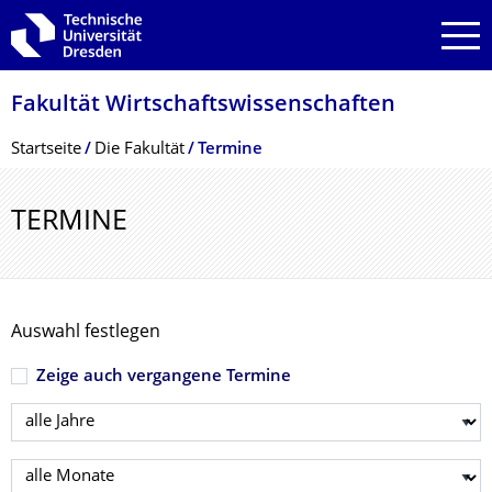
Zur Hauptnavigation springen
Zur Suche springen
Zum Inhalt springen
Fakultät Wirtschaftswissen­schaften
Breadcrumb-Menü
Startseite
Die Fakultät
Termine
TERMINE
Auswahl festlegen
Zeige auch vergangene Termine
Jahr wählen
Monat wählen