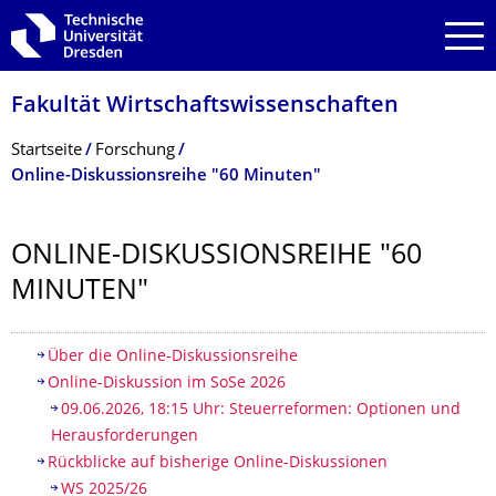
Zur Hauptnavigation springen
Zur Suche springen
Zum Inhalt springen
Fakultät Wirtschaftswissen­schaften
Breadcrumb-Menü
Startseite
Forschung
Online-Diskussionsreihe "60 Minuten"
ONLINE-DISKUSSIONSREI­HE "60
MINUTEN"
Inhaltsverzeichnis
Über die Online-Diskussionsreihe
Online-Diskussion im SoSe 2026
09.06.2026, 18:15 Uhr: Steuerreformen: Optionen und
Herausforderungen
Rückblicke auf bisherige Online-Diskussionen
WS 2025/26