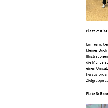
Platz 2: Kle
Ein Team, be
kleines Buch 
Illustratione
die Müllvers
einen Umsatz
herausforder
Zielgruppe z
Platz 3: Bo