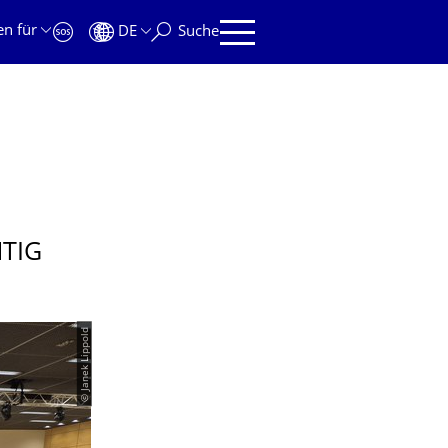
en für
DE
Suche
HTIG
© Janek Lippold