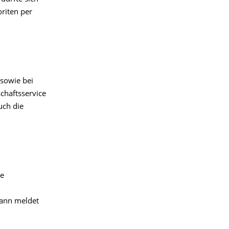
riten per
 sowie bei
chaftsservice
uch die
ie
dann meldet