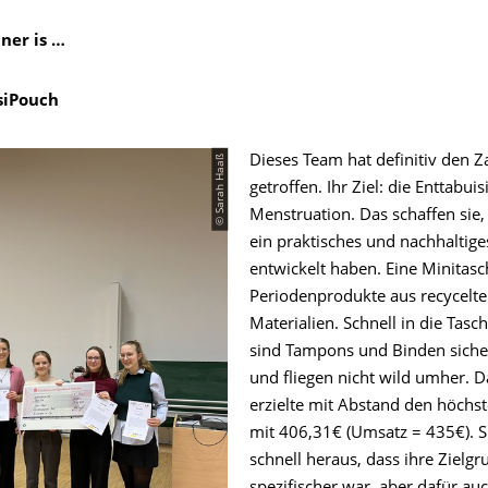
ner is …
isiPouch
© Sarah Haaß
Dieses Team hat definitiv den Z
getroffen. Ihr Ziel: die Enttabui
Menstruation. Das schaffen sie,
ein praktisches und nachhaltig
entwickelt haben. Eine Minitasc
Periodenprodukte aus recycelt
Materialien. Schnell in die Tasch
sind Tampons und Binden siche
und fliegen nicht wild umher. 
erzielte mit Abstand den höchs
mit 406,31€ (Umsatz = 435€). S
schnell heraus, dass ihre Zielg