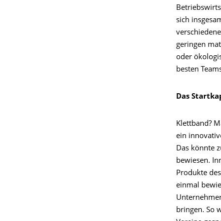
Betriebswirt
sich insgesa
verschiedene
geringen mate
oder ökologi
besten Teams
Das Startka
Klettband? M
ein innovativ
Das könnte z
bewiesen. In
Produkte des
einmal bewies
Unternehmert
bringen. So 