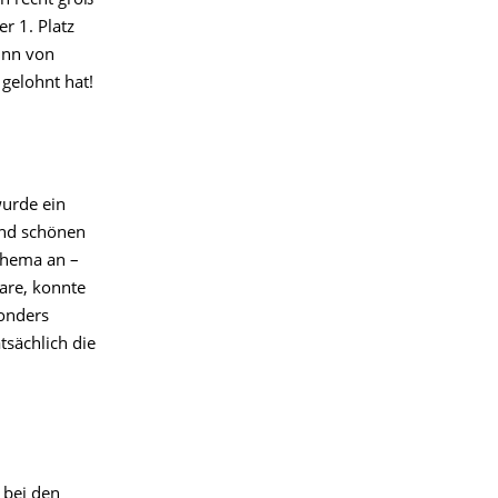
ch recht groß
er 1. Platz
inn von
 gelohnt hat!
wurde ein
und schönen
 Thema an –
are, konnte
onders
tsächlich die
 bei den