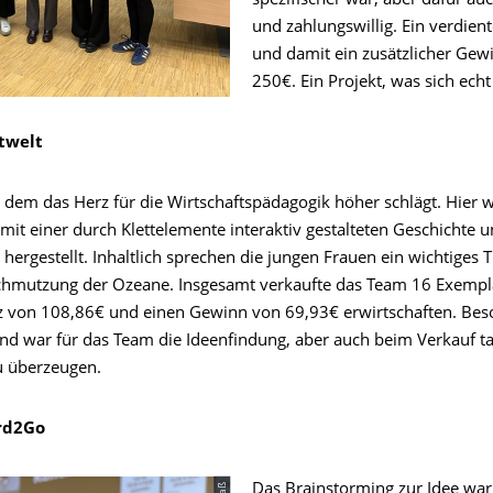
spezifischer war, aber dafür au
und zahlungswillig. Ein verdient
und damit ein zusätzlicher Gew
250€. Ein Projekt, was sich echt
ttwelt
i dem das Herz für die Wirtschaftspädagogik höher schlägt. Hier 
mit einer durch Klettelemente interaktiv gestalteten Geschichte 
n hergestellt. Inhaltlich sprechen die jungen Frauen ein wichtiges
chmutzung der Ozeane. Insgesamt verkaufte das Team 16 Exempl
 von 108,86€ und einen Gewinn von 69,93€ erwirtschaften. Bes
nd war für das Team die Ideenfindung, aber auch beim Verkauf ta
u überzeugen.
ard2Go
Das Brainstorming zur Idee war