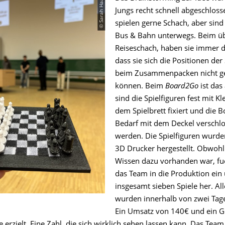
© Sarah Haaß
Jungs recht schnell abgeschlosse
spielen gerne Schach, aber sind
Bus & Bahn unterwegs. Beim üb
Reiseschach, haben sie immer 
dass sie sich die Positionen der
beim Zusammenpacken nicht g
können. Beim
Board2Go
ist das
sind die Spielfiguren fest mit Kl
dem Spielbrett fixiert und die 
Bedarf mit dem Deckel verschl
werden. Die Spielfiguren wurd
3D Drucker hergestellt. Obwohl
Wissen dazu vorhanden war, fuc
das Team in die Produktion ein 
insgesamt sieben Spiele her. Al
wurden innerhalb von zwei Tage
Ein Umsatz von 140€ und ein 
erzielt. Eine Zahl, die sich wirklich sehen lassen kann. Das Team 