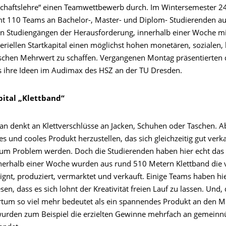
schaftslehre“ einen Teamwettbewerb durch. Im Wintersemester 24
mt 110 Teams an Bachelor-, Master- und Diplom- Studierenden a
n Studiengängen der Herausforderung, innerhalb einer Woche m
riellen Startkapital einen möglichst hohen monetären, sozialen, 
schen Mehrwert zu schaffen. Vergangenen Montag präsentierten 
 ihre Ideen im Audimax des HSZ an der TU Dresden.
pital „Klettband“
an denkt an Klettverschlüsse an Jacken, Schuhen oder Taschen. A
es und cooles Produkt herzustellen, das sich gleichzeitig gut verka
um Problem werden. Doch die Studierenden haben hier echt das 
nerhalb einer Woche wurden aus rund 510 Metern Klettband die vi
ignt, produziert, vermarktet und verkauft. Einige Teams haben hi
en, dass es sich lohnt der Kreativität freien Lauf zu lassen. Und,
um so viel mehr bedeutet als ein spannendes Produkt an den M
wurden zum Beispiel die erzielten Gewinne mehrfach an gemeinn