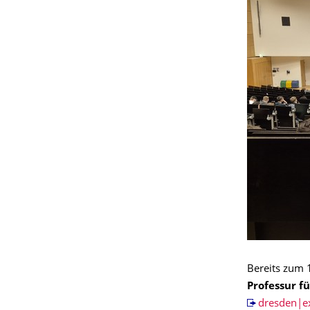
Bereits zum 
Professur
f
dresden|ex