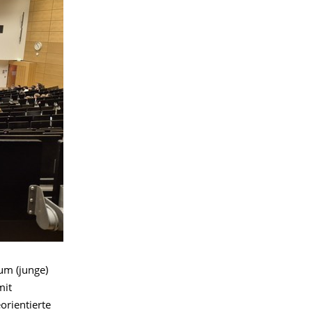
um (junge)
mit
orientierte