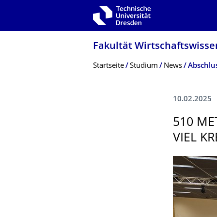
Zur Hauptnavigation springen
Zur Suche springen
Zum Inhalt springen
Fakultät Wirtschaftswisse
Breadcrumb-Menü
Startseite
Studium
News
Abschlu
10.02.2025
510 ME
VIEL KR