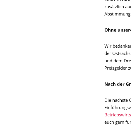
zusätzlich a
Abstimmung s
Ohne unser
Wir bedanken
der Ostsächs
und dem Dres
Preisgelder z
Nach der G
Die nächste 
Einführungsv
Betriebswirts
euch gern fü