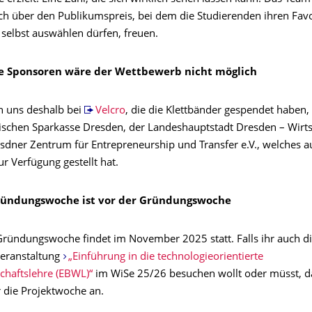
uch über den Publikumspreis, bei dem die Studierenden ihren Favo
elbst auswählen dürfen, freuen.
e Sponsoren wäre der Wettbewerb nicht möglich
 uns deshalb bei
Velcro
, die die Klettbänder gespendet haben,
ischen Sparkasse Dresden, der Landeshauptstadt Dresden – Wirts
dner Zentrum für Entrepreneurship und Transfer e.V., welches a
ur Verfügung gestellt hat.
ründungswoche ist vor der Gründungswoche
Gründungswoche findet im November 2025 statt. Falls ihr auch d
eranstaltung
„Einführung in die technologieorientierte
chaftslehre (EBWL)“
im WiSe 25/26 besuchen wollt oder müsst, 
r die Projektwoche an.