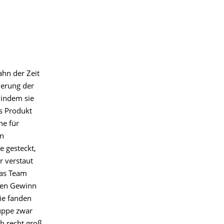
ahn der Zeit
sierung der
 indem sie
es Produkt
he für
en
e gesteckt,
r verstaut
Das Team
ten Gewinn
ie fanden
ruppe zwar