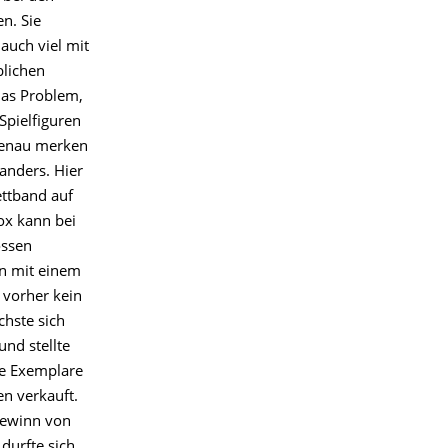
n. Sie
 auch viel mit
lichen
das Problem,
 Spielfiguren
enau merken
 anders. Hier
ettband auf
Box kann bei
ossen
en mit einem
 vorher kein
hste sich
und stellte
le Exemplare
n verkauft.
Gewinn von
durfte sich