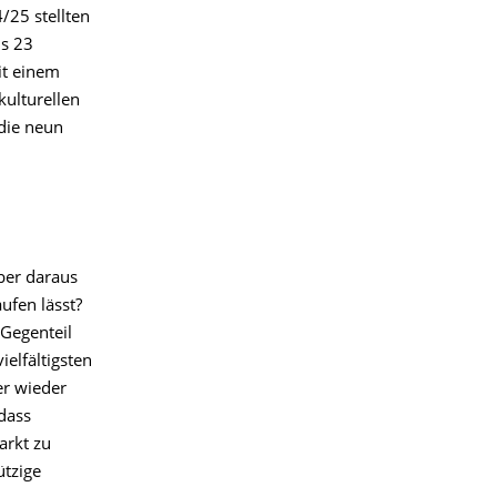
/25 stellten
us 23
it einem
kulturellen
die neun
ber daraus
ufen lässt?
Gegenteil
elfältigsten
er wieder
 dass
arkt zu
ützige