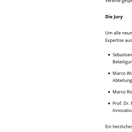
Vereine gesp
Die Jury
Um alle neun
Expertise au
Sebastian
Beteiligu
Marco Wa
Abteilung
Marco Rös
Prof. Dr.
Innovati
Ein herzlich