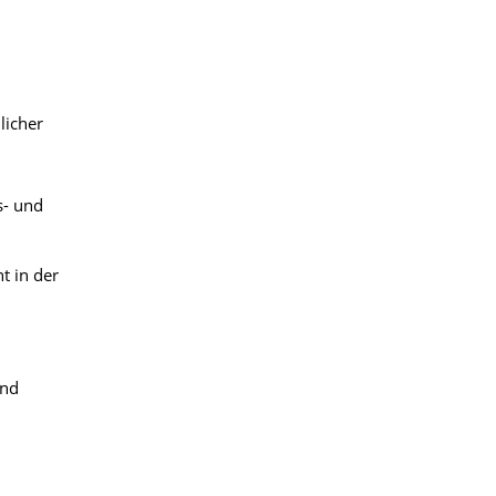
licher
s- und
t in der
und