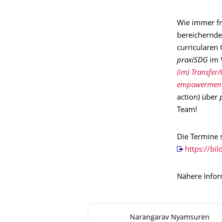
Wie immer fre
bereichernde
curricularen
praxiSDG
im 
(im) Transfer
empowermen
action) über
Team!
Die Termine 
https://bi
Nähere Info
Zu dieser Seite
Narangarav Nyamsuren