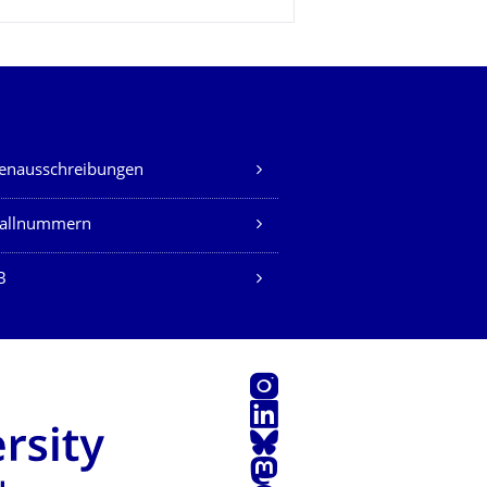
lenausschreibungen
fallnummern
B
Instagram
LinkedIn
Bluesky
Mastodon