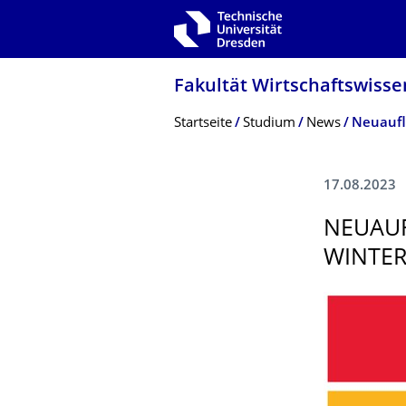
Zur Hauptnavigation springen
Zur Suche springen
Zum Inhalt springen
Fakultät Wirtschaftswisse
Breadcrumb-Menü
Startseite
Studium
News
Neuaufl
17.08.2023
NEUAU
WINTE