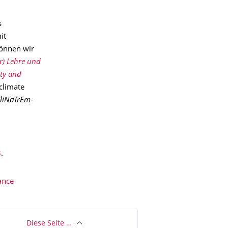
s
it
können wir
r) Lehre und
ity and
climate
liNaTrEm
-
3
.
ance
Diese Seite …