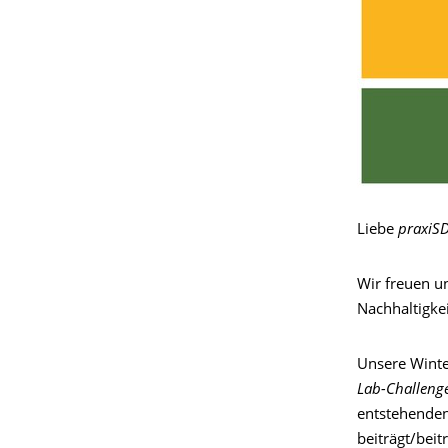
Liebe
praxiS
Wir freuen u
Nachhaltigke
Unsere Winte
Lab-Challeng
entstehende
beiträgt/beit