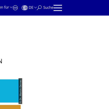
en für
DE
Suche
N
© Dr. Martin Gerner