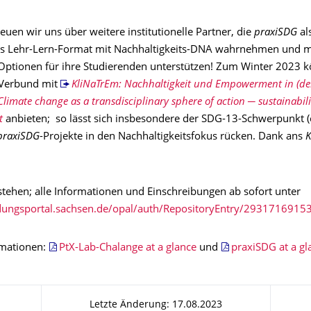
uen wir uns über weitere institutionelle Partner, die
praxiSDG
al
s Lehr-Lern-Format mit Nachhaltigkeits-DNA wahrnehmen und m
 Optionen für ihre Studierenden unterstützen! Zum Winter 2023 
Verbund mit
KliNaTrEm: Nachhaltigkeit und Empowerment in (de
/Climate change as a transdisciplinary sphere of action ─ sustainabil
t
anbieten; so lässt sich insbesondere der SDG-13-Schwerpunkt (
praxiSDG
-Projekte in den Nachhaltigkeitsfokus rücken. Dank ans
K
stehen; alle Informationen und Einschreibungen ab sofort unter
ldungsportal.sachsen.de/opal/auth/RepositoryEntry/2931716915
rmationen:
PtX-Lab-Chalange at a glance
und
praxiSDG at a gl
Letzte Änderung: 17.08.2023