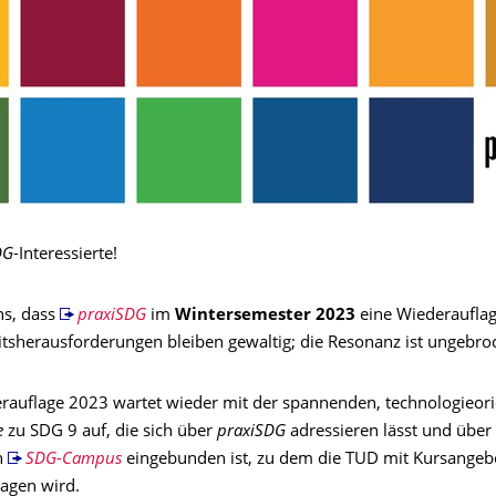
DG
-Interessierte!
ns, dass
praxiSDG
im
Wintersemester 2023
eine Wiederauflage
itsherausforderungen bleiben gewaltig; die Resonanz ist ungebro
rauflage 2023 wartet wieder mit der spannenden, technologieori
e
zu SDG 9 auf, die sich über
praxiSDG
adressieren lässt und über
n
SDG-Campus
eingebunden ist, zu dem die TUD mit Kursangeb
ragen wird.