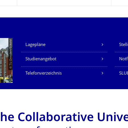
Unsere Dienste
© TU Dresden/Eckold
Lagepläne
Stel
Studienangebot
Not
Telefonverzeichnis
SLU