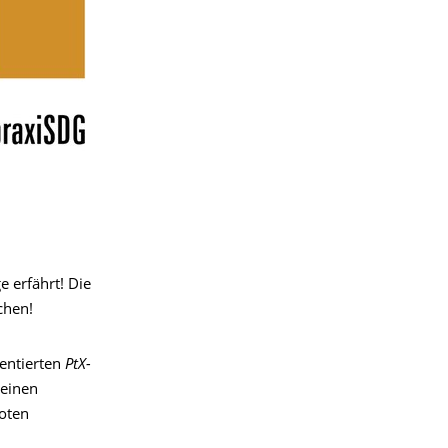
 erfährt! Die
chen!
entierten
PtX-
 einen
oten