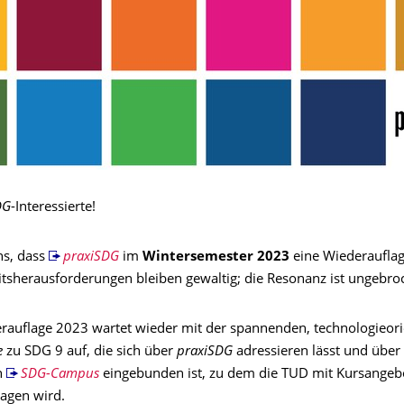
DG
-Interessierte!
ns, dass
praxiSDG
im
Wintersemester 2023
eine Wiederauflage
itsherausforderungen bleiben gewaltig; die Resonanz ist ungebro
rauflage 2023 wartet wieder mit der spannenden, technologieori
e
zu SDG 9 auf, die sich über
praxiSDG
adressieren lässt und über
n
SDG-Campus
eingebunden ist, zu dem die TUD mit Kursangeb
ragen wird.