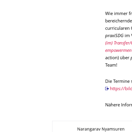
Wie immer fre
bereichernde
curricularen
praxiSDG
im 
(im) Transfer
empowermen
action) über
Team!
Die Termine 
https://bi
Nähere Info
Zu dieser Seite
Narangarav Nyamsuren