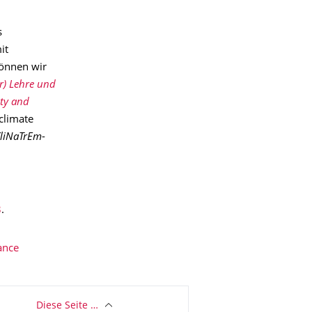
s
it
können wir
r) Lehre und
ity and
climate
liNaTrEm
-
3
.
ance
Diese Seite …