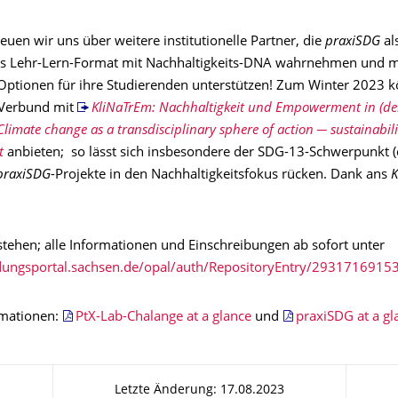
uen wir uns über weitere institutionelle Partner, die
praxiSDG
al
s Lehr-Lern-Format mit Nachhaltigkeits-DNA wahrnehmen und m
 Optionen für ihre Studierenden unterstützen! Zum Winter 2023 
Verbund mit
KliNaTrEm: Nachhaltigkeit und Empowerment in (de
/Climate change as a transdisciplinary sphere of action ─ sustainabil
t
anbieten; so lässt sich insbesondere der SDG-13-Schwerpunkt (
praxiSDG
-Projekte in den Nachhaltigkeitsfokus rücken. Dank ans
K
stehen; alle Informationen und Einschreibungen ab sofort unter
ldungsportal.sachsen.de/opal/auth/RepositoryEntry/2931716915
rmationen:
PtX-Lab-Chalange at a glance
und
praxiSDG at a gl
Letzte Änderung: 17.08.2023