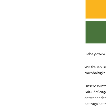
Liebe
praxiS
Wir freuen u
Nachhaltigke
Unsere Winte
Lab-Challeng
entstehende
beiträgt/beit