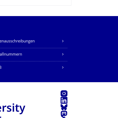
lenausschreibungen
fallnummern
B
Instagram
LinkedIn
Bluesky
Mastodon