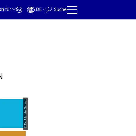
en für
DE
Suche
N
© Dr. Martin Gerner