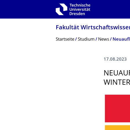
Zur Hauptnavigation springen
Zur Suche springen
Zum Inhalt springen
Fakultät Wirtschaftswisse
Breadcrumb-Menü
Startseite
Studium
News
Neuaufl
17.08.2023
NEUAU
WINTE