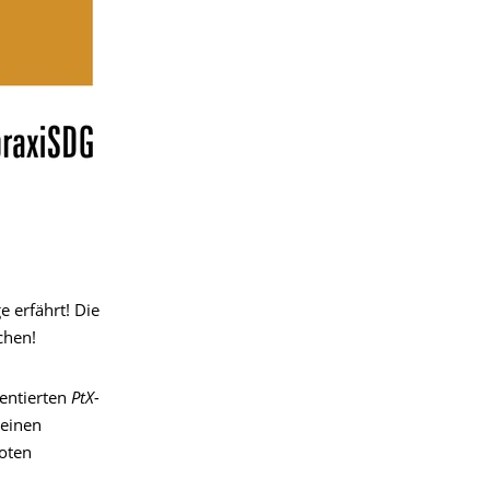
 erfährt! Die
chen!
entierten
PtX-
 einen
oten