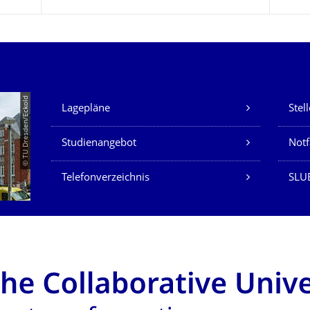
Unsere Dienste
© TU Dresden/Eckold
Lagepläne
Stel
Studienangebot
Not
Telefonverzeichnis
SLU