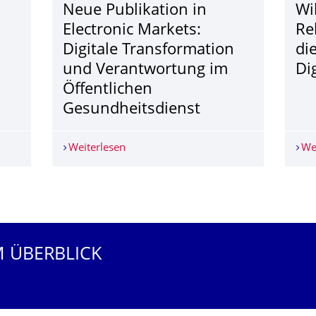
Neue Publikation in
Wi
Electronic Markets:
Re
Digitale Transformation
di
und Verantwortung im
Di
Öffentlichen
Gesundheitsdienst
ActiveTEP zu Gast bei MDR SACHSEN
Weiterlesen
Neue Publikation in Electronic Markets
We
M ÜBERBLICK