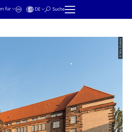
en für
DE
Suche
© Nils Eisfeld