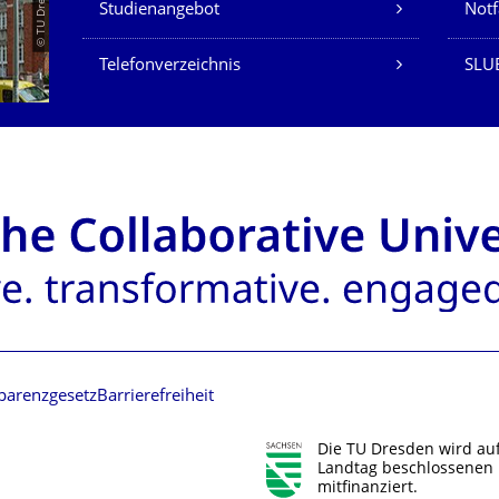
Studienangebot
Not
Telefonverzeichnis
SLU
parenzgesetz
Barrierefreiheit
Die TU Dresden wird au
Landtag beschlossenen 
mitfinanziert.