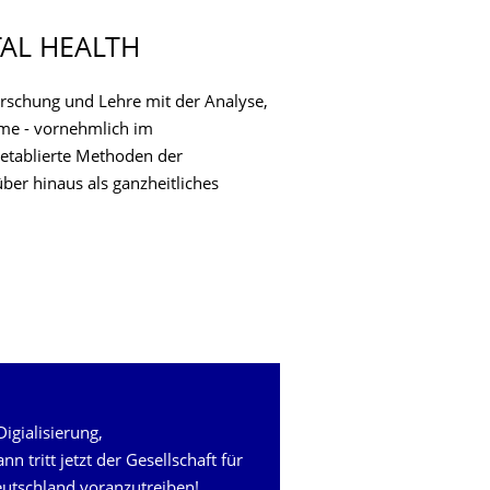
TAL HEALTH
orschung und Lehre mit der Analyse,
eme - vornehmlich im
etablierte Methoden der
ber hinaus als ganzheitliches
igialisierung,
n tritt jetzt der Gesellschaft für
Deutschland voranzutreiben!