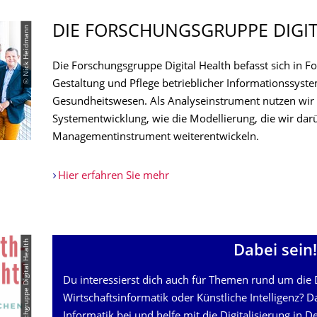
DIE FORSCHUNGSGRUP­PE DIGI
© Nick Heidmann
Die Forschungsgruppe Digital Health befasst sich in F
Gestaltung und Pflege betrieblicher Informationssyst
Gesundheitswesen. Als Analyseinstrument nutzen wir 
Systementwicklung, wie die Modellierung, die wir darü
Managementinstrument weiterentwickeln.
Hier erfahren Sie mehr
© Fachgruppe Digital Health
Dabei sein!
Du interessierst dich auch für Themen rund um die D
Wirtschaftsinformatik oder Künstliche Intelligenz? Dan
Informatik bei und helfe mit die Digitalisierung in 