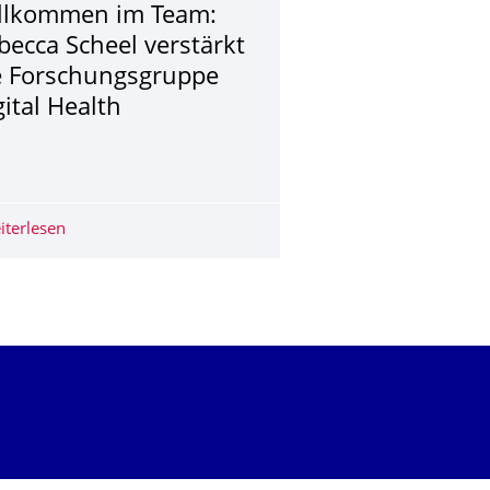
llkommen im Team:
becca Scheel verstärkt
e Forschungsgruppe
gital Health
: Digitale Transformation und Verantwortung im Öffentlichen Ges
iterlesen
Willkommen im Team: Rebecca Scheel verstärkt die Fors