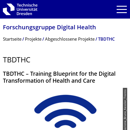
Zur Hauptnavigation springen
Zur Suche springen
Zum Inhalt springen
Forschungsgruppe Digital Health
Breadcrumb-Menü
Startseite
Projekte
Abgeschlossene Projekte
TBDTHC
TBDTHC
TBDTHC – Training Blueprint for the Digital
Transformation of Health and Care
© Fondazione_Bruno_Kessler_Trento