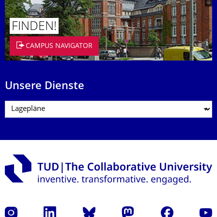
FINDEN!
CAMPUS NAVIGATOR
Unsere Dienste
Instagram
LinkedIn
Bluesky
Mastodon
Facebook
Yout