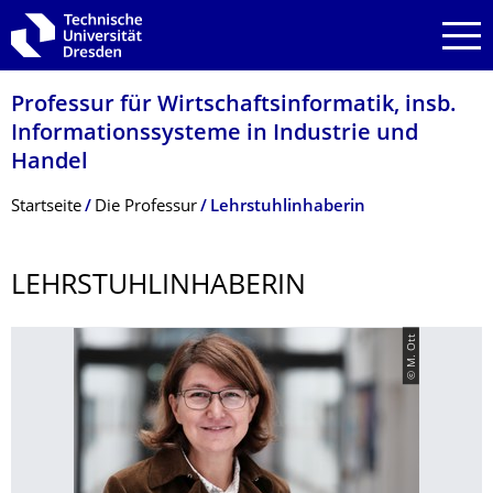
Zur Hauptnavigation springen
Zur Suche springen
Zum Inhalt springen
Professur für Wirtschaftsinfor­matik, insb.
Informationssyste­me in Industrie und
Handel
Breadcrumb-Menü
Startseite
Die Professur
Lehrstuhlinhaberin
LEHRSTUHLINHA­BERIN
© M. Ott