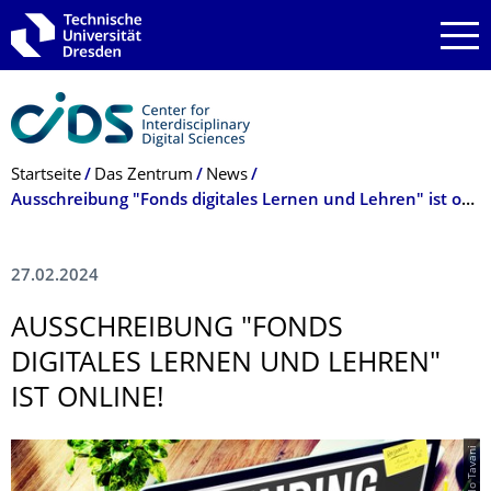
Zur Hauptnavigation springen
Zur Suche springen
Zum Inhalt springen
Breadcrumb-Menü
Startseite
Das Zentrum
News
Ausschreibung "Fonds digitales Lernen und Lehren" ist online!
27.02.2024
AUSSCHREIBUNG "FONDS
DIGITALES LERNEN UND LEHREN"
IST ONLINE!