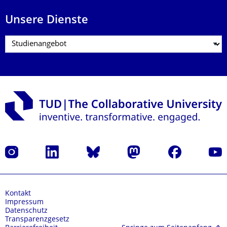
Unsere Dienste
Instagram
LinkedIn
Bluesky
Mastodon
Facebook
Yout
Kontakt
Impressum
Datenschutz
Transparenzgesetz