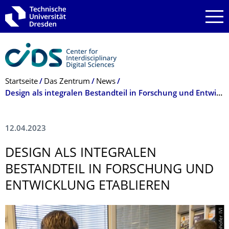
Zur Hauptnavigation springen
Zur Suche springen
Zum Inhalt springen
Breadcrumb-Menü
Startseite
Das Zentrum
News
Design als integralen Bestandteil in Forschung und Entwicklung etablieren – TUD und Fraunhofer weihen gemeinsames DesignLab ein
12.04.2023
DESIGN ALS INTEGRALEN
BESTANDTEIL IN FORSCHUNG UND
ENTWICKLUNG ETABLIEREN
© Fraunhofer IVI