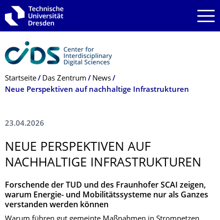
Zur Hauptnavigation springen
Zur Suche springen
Zum Inhalt springen
Breadcrumb-Menü
Startseite
Das Zentrum
News
Neue Perspektiven auf nachhaltige Infrastrukturen
23.04.2026
NEUE PERSPEKTIVEN AUF
NACHHALTIGE INFRASTRUKTUREN
Forschende der TUD und des Fraunhofer SCAI zeigen,
warum Energie- und Mobilitätssysteme nur als Ganzes
verstanden werden können
Warum führen gut gemeinte Maßnahmen in Stromnetzen