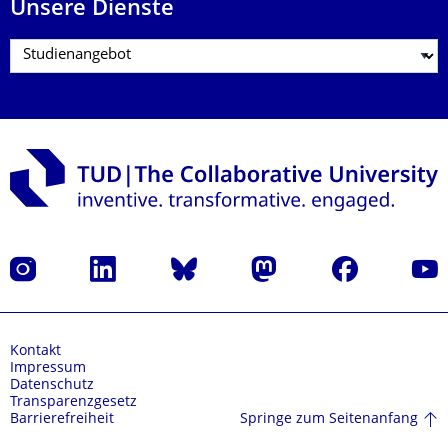
Unsere Dienste
Instagram
LinkedIn
Bluesky
Mastodon
Facebook
Yout
Kontakt
Impressum
Datenschutz
Transparenzgesetz
Springe zum Seitenanfang
Barrierefreiheit