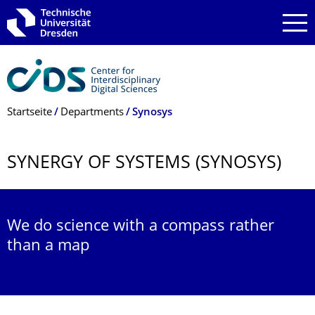
Zur Hauptnavigation springen
Zur Suche springen
Zum Inhalt springen
Breadcrumb-Menü
Startseite
Departments
Synosys
SYNERGY OF SYSTEMS (SYNOSYS)
We do science with a compass rather
than a map