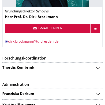
Gründungsdirektor SynoSys
Name
Herr
Prof. Dr.
Dirk
Brockmann
E-MAIL SENDEN
Forschungskoordination
Thordis Kombrink
Administration
Franziska Derkum
Kristina Mironowa