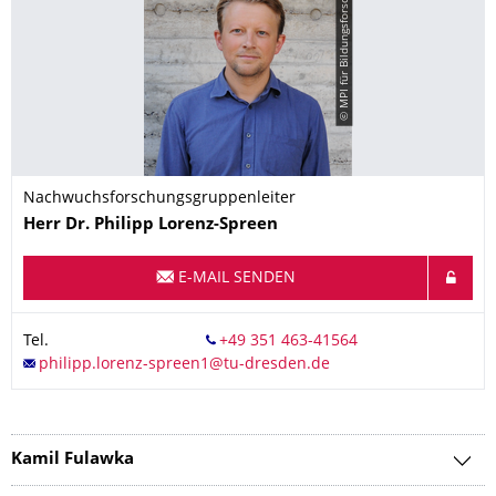
© MPI für Bildungsforschung
Nachwuchsforschungsgruppenleiter
Name
Herr
Dr.
Philipp
Lorenz-Spreen
E-MAIL SENDEN
Tel.
Kamil Fulawka