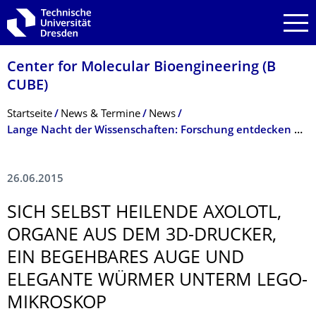
Zur Hauptnavigation springen
Zur Suche springen
Zum Inhalt springen
Center for Molecular Bioengineering (B
CUBE)
Breadcrumb-Menü
Startseite
News & Termine
News
Lange Nacht der Wissenschaften: Forschung entdecken und experimentieren
26.06.2015
SICH SELBST HEILENDE AXOLOTL,
ORGANE AUS DEM 3D-DRUCKER,
EIN BEGEHBARES AUGE UND
ELEGANTE WÜRMER UNTERM LEGO-
MIKROSKOP