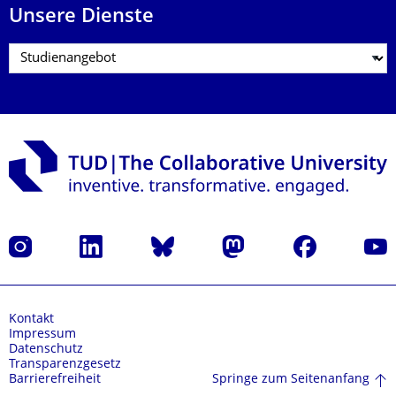
Unsere Dienste
Instagram
LinkedIn
Bluesky
Mastodon
Facebook
Yout
Kontakt
Impressum
Datenschutz
Transparenzgesetz
Springe zum Seitenanfang
Barrierefreiheit