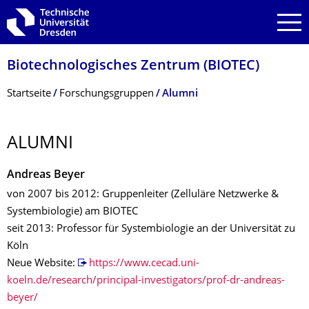
Zur Hauptnavigation springen
Zur Suche springen
Zum Inhalt springen
Biotechnologisches Zentrum (BIOTEC)
Breadcrumb-Menü
Startseite
Forschungsgruppen
Alumni
ALUMNI
Andreas Beyer
von 2007 bis 2012: Gruppenleiter (Zelluläre Netzwerke &
Systembiologie) am BIOTEC
seit 2013: Professor für Systembiologie an der Universität zu
Köln
Neue Website:
https://www.cecad.uni-
koeln.de/research/principal-investigators/prof-dr-andreas-
beyer/