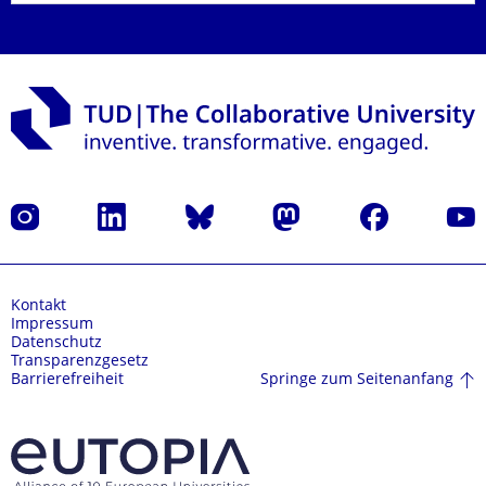
Instagram
LinkedIn
Bluesky
Mastodon
Facebook
Yout
Kontakt
Impressum
Datenschutz
Transparenzgesetz
Springe zum Seitenanfang
Barrierefreiheit