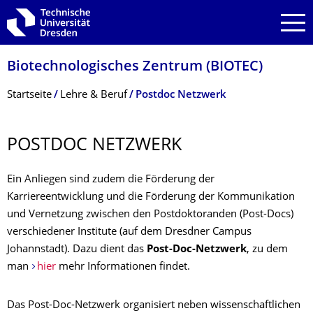
Zur Hauptnavigation springen
Zur Suche springen
Zum Inhalt springen
Biotechnologisches Zentrum (BIOTEC)
Breadcrumb-Menü
Startseite
Lehre & Beruf
Postdoc Netzwerk
POSTDOC NETZWERK
Ein Anliegen sind zudem die Förderung der
Karriereentwicklung und die Förderung der Kommunikation
und Vernetzung zwischen den Postdoktoranden (Post-Docs)
verschiedener Institute (auf dem Dresdner Campus
Johannstadt). Dazu dient das
Post-Doc-Netzwerk
, zu dem
man
hier
mehr Informationen findet.
Das Post-Doc-Netzwerk organisiert neben wissenschaftlichen