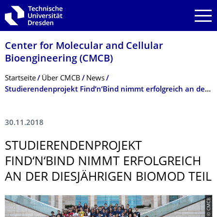
Zur Hauptnavigation springen
Zur Suche springen
Zum Inhalt springen
Center for Molecular and Cellular
Bioengineering (CMCB)
Breadcrumb-Menü
Startseite
Über CMCB
News
Studierendenprojekt Find‘n‘Bind nimmt erfolgreich an der diesjährigen BIOMOD teil
30.11.2018
STUDIERENDEN­PROJEKT
FIND‘N‘BIND NIMMT ERFOLGREICH
AN DER DIESJÄHRIGEN BIOMOD TEIL
© CMCB