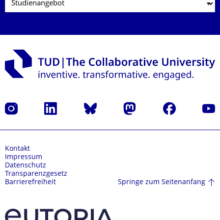
Instagram
LinkedIn
Bluesky
Mastodon
Facebook
Yout
Kontakt
Impressum
Datenschutz
Transparenzgesetz
Springe zum Seitenanfang
Barrierefreiheit