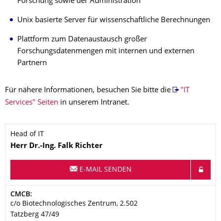
Forschung sowie der Administration
Unix basierte Server für wissenschaftliche Berechnungen
Plattform zum Datenaustausch großer
Forschungsdatenmengen mit internen und externen
Partnern
Für nähere Informationen, besuchen Sie bitte die
"IT
Services" Seiten
in unserem Intranet.
Head of IT
Name
Herr
Dr.-Ing.
Falk
Richter
E-MAIL SENDEN
Adresse
CMCB:
c/o Biotechnologisches Zentrum, 2.502
Tatzberg 47/49