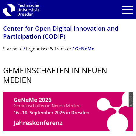
Zur Hauptnavigation springen
Zur Suche springen
Zum Inhalt springen
Center for Open Digital Innovation and
Participation (CODIP)
Breadcrumb-Menü
Startseite
Ergebnisse & Transfer
GeNeMe
GEMEINSCHAFTEN IN NEUEN
MEDIEN
© CODIP