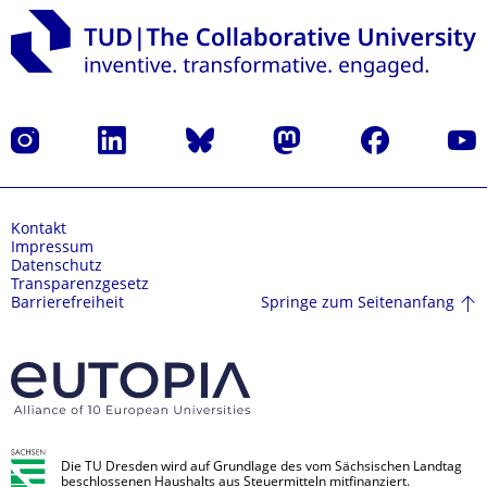
Instagram
LinkedIn
Bluesky
Mastodon
Facebook
Yout
Kontakt
Impressum
Datenschutz
Transparenzgesetz
Springe zum Seitenanfang
Barrierefreiheit
Die TU Dresden wird auf Grundlage des vom Sächsischen Landtag
beschlossenen Haushalts aus Steuermitteln mitfinanziert.