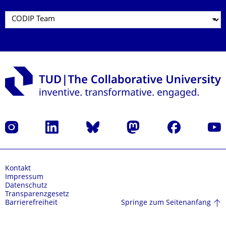
Instagram
LinkedIn
Bluesky
Mastodon
Facebook
Yout
Kontakt
Impressum
Datenschutz
Transparenzgesetz
Springe zum Seitenanfang
Barrierefreiheit