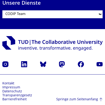
Unsere Dienste
Instagram
LinkedIn
Bluesky
Mastodon
Facebook
Yout
Kontakt
Impressum
Datenschutz
Transparenzgesetz
Springe zum Seitenanfang
Barrierefreiheit