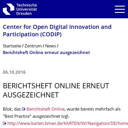
Zur Hauptnavigation springen
Zur Suche springen
Zum Inhalt springen
Center for Open Digital Innovation and
Participation (CODIP)
Breadcrumb-Menü
Startseite
Zentrum
News
Berichtsheft Online erneut ausgezeichnet
06.10.2016
BERICHTSHEFT ONLINE ERNEUT
AUSGEZEICHNET
Blok, das
Berichtsheft Online
, wurde bereits mehrfach als
"Best Practice" ausgezeichnet (vgl.
http://www.karten.bmwi.de/KARTEN/IIV/Navigation/DE/hom