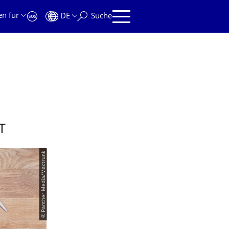
en für
DE
Suche
T
© Panther Media/Mactrunk