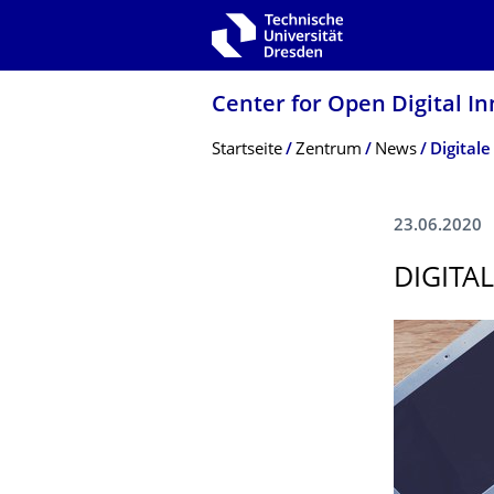
Zur Hauptnavigation springen
Zur Suche springen
Zum Inhalt springen
Center for Open Digital In
Breadcrumb-Menü
Startseite
Zentrum
News
Digital
23.06.2020
DIGITA