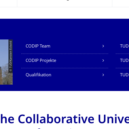
Unsere Dienste
© TUD/Karsten Eckold
CODIP Team
TUD 
CODIP Projekte
TUD 
Qualifikation
TUD