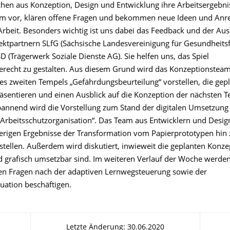
chen aus Konzeption, Design und Entwicklung ihre Arbeitsergebni
um vor, klären offene Fragen und bekommen neue Ideen und Anr
 Arbeit. Besonders wichtig ist uns dabei das Feedback und der Au
ektpartnern SLfG (Sächsische Landesvereinigung für Gesundheits
D (Trägerwerk Soziale Dienste AG). Sie helfen uns, das Spiel
erecht zu gestalten. Aus diesem Grund wird das Konzeptionstea
es zweiten Tempels „Gefährdungsbeurteilung“ vorstellen, die gep
räsentieren und einen Ausblick auf die Konzeption der nächsten 
annend wird die Vorstellung zum Stand der digitalen Umsetzung
rbeitsschutzorganisation“. Das Team aus Entwicklern und Desig
herigen Ergebnisse der Transformation vom Papierprototypen hin 
rstellen. Außerdem wird diskutiert, inwieweit die geplanten Konz
d grafisch umsetzbar sind. Im weiteren Verlauf der Woche werden
n Fragen nach der adaptiven Lernwegsteuerung sowie der
uation beschäftigen.
Letzte Änderung: 30.06.2020