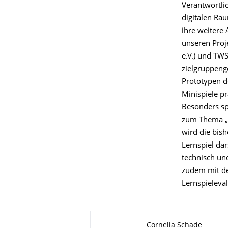
Verantwortli
digitalen Ra
ihre weitere
unseren Proj
e.V.) und TWS
zielgruppeng
Prototypen d
Minispiele p
Besonders sp
zum Thema „A
wird die bis
Lernspiel da
technisch un
zudem mit de
Lernspieleval
Zu dieser Seite
Cornelia Schade