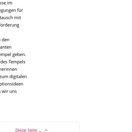
sse im
egungen für
stausch mit
förderung
m den
lanten
Tempel geben.
 des Tempels
nerinnen
zum digitalen
eptionsideen
 wir uns
Diese Seite …