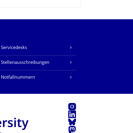
Servicedesks
Stellenausschreibungen
 Notfallnummern
Instagram
LinkedIn
Bluesky
Mastodon