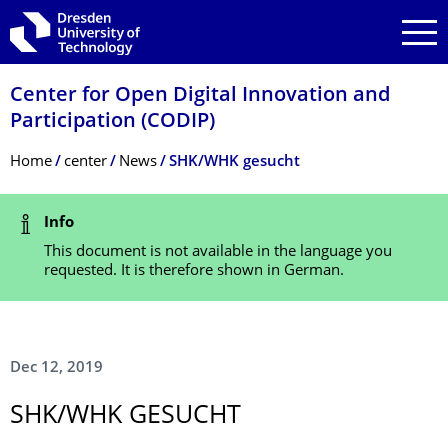
Skip to main navigation
Skip to search
Skip to content
Center for Open Digital Innovation and
Participation (CODIP)
Breadcrumb Menu
Home
center
News
SHK/WHK gesucht
Status Message
Info
This document is not available in the language you
requested. It is therefore shown in German.
Dec 12, 2019
SHK/WHK GESUCHT