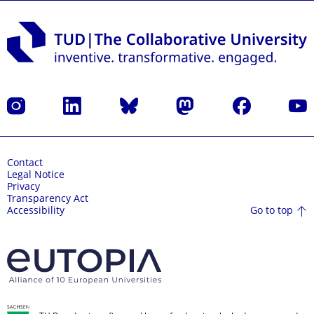
Instagram
LinkedIn
Bluesky
Mastodon
Facebook
YouT
Contact
Legal Notice
Privacy
Transparency Act
Go to top
Accessibility