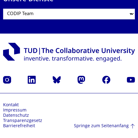
Instagram
LinkedIn
Bluesky
Mastodon
Facebook
Yout
Kontakt
Impressum
Datenschutz
Transparenzgesetz
Springe zum Seitenanfang
Barrierefreiheit