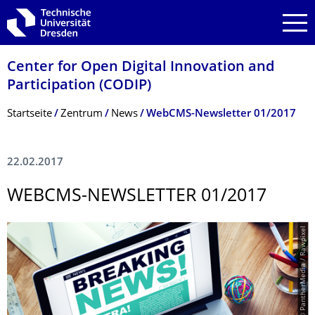
Zur Hauptnavigation springen
Zur Suche springen
Zum Inhalt springen
Center for Open Digital Innovation and
Participation (CODIP)
Breadcrumb-Menü
Startseite
Zentrum
News
WebCMS-Newsletter 01/2017
22.02.2017
WEBCMS-NEWSLETTER 01/2017
© PantherMedia / Rawpixel