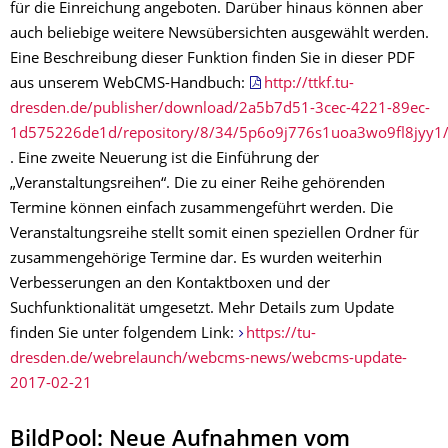
für die Einreichung angeboten. Darüber hinaus können aber
auch beliebige weitere Newsübersichten ausgewählt werden.
Eine Beschreibung dieser Funktion finden Sie in dieser PDF
aus unserem WebCMS-Handbuch:
http://ttkf.tu-
dresden.de/publisher/download/2a5b7d51-3cec-4221-89ec-
1d575226de1d/repository/8/34/5p6o9j776s1uoa3wo9fl8jyy1/1
. Eine zweite Neuerung ist die Einführung der
„Veranstaltungsreihen“. Die zu einer Reihe gehörenden
Termine können einfach zusammengeführt werden. Die
Veranstaltungsreihe stellt somit einen speziellen Ordner für
zusammengehörige Termine dar. Es wurden weiterhin
Verbesserungen an den Kontaktboxen und der
Suchfunktionalität umgesetzt.
Mehr Details zum Update
finden Sie unter folgendem Link:
https://tu-
dresden.de/webrelaunch/webcms-news/webcms-update-
2017-02-21
BildPool: Neue Aufnahmen vom