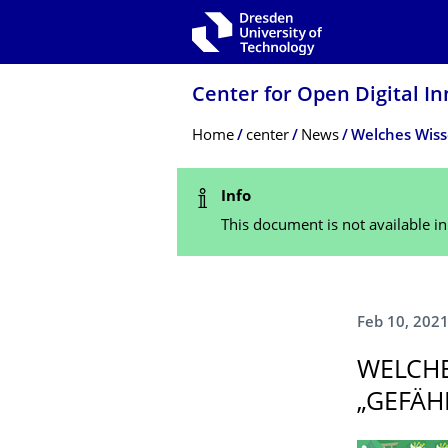
Skip to main navigation
Skip to search
Skip to content
Center for Open Digital In
Breadcrumb Menu
Home
center
News
Welches Wiss
Status Message
Info
This document is not available i
Feb 10, 202
WELCHE
„GEFÄH