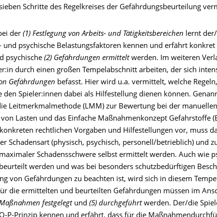
ieben Schritte des Regelkreises der Gefährdungsbeurteilung vermi
bei der
(1) Festlegung von Arbeits- und Tätigkeitsbereichen
lernt der/
 und psychische Belastungsfaktoren kennen und erfährt konkret
d psychische
(2) Gefährdungen ermittelt
werden. Im weiteren Verl
er:in durch einen großen Tempelabschnitt arbeiten, der sich inten
von Gefährdungen
befasst. Hier wird u.a. vermittelt, welche Regel
 den Spieler:innen dabei als Hilfestellung dienen können. Genann
 die Leitmerkmalmethode (LMM) zur Bewertung bei der manuelle
von Lasten und das Einfache Maßnahmenkonzept Gefahrstoffe (
 konkreten rechtlichen Vorgaben und Hilfestellungen vor, muss da
der Schadensart (physisch, psychisch, personell/betrieblich) und z
maximaler Schadensschwere selbst ermittelt werden. Auch wie p
beurteilt werden und was bei besonders schutzbedürftigen Beschä
ung von Gefährdungen zu beachten ist, wird sich in diesem Tempe
Für die ermittelten und beurteilten Gefährdungen müssen im Ans
 Maßnahmen festgelegt
und
(5) durchgeführt
werden. Der/die Spiele
-O-P-Prinzip kennen und erfährt, dass für die Maßnahmendurchf