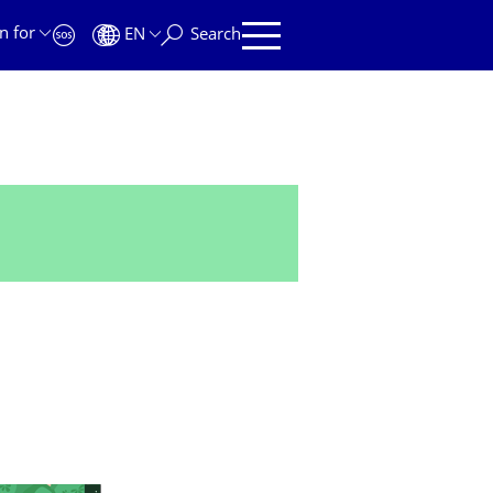
n for
EN
Search