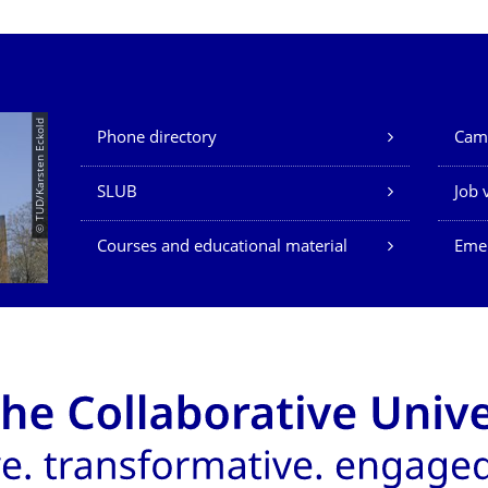
Our Services
© TUD/Karsten Eckold
Phone directory
Cam
SLUB
Job 
Courses and educational material
Eme