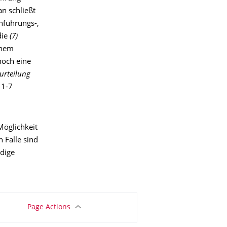
n schließt
hführungs-,
die
(7)
chem
noch eine
urteilung
 1-7
Möglichkeit
 Falle sind
ndige
Page Actions