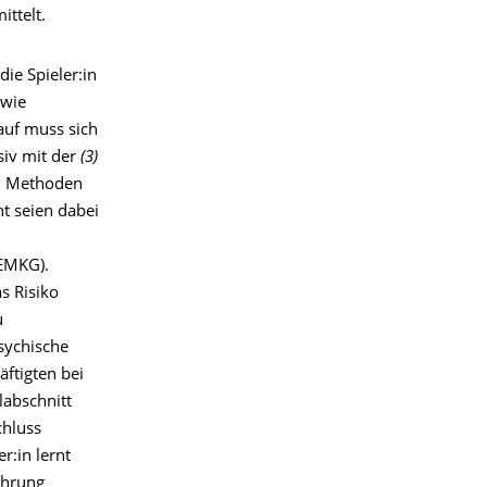
ttelt.
die Spieler:in
 wie
auf muss sich
siv mit der
(3)
n, Methoden
t seien dabei
n
EMKG).
s Risiko
u
sychische
ftigten bei
labschnitt
chluss
r:in lernt
ührung