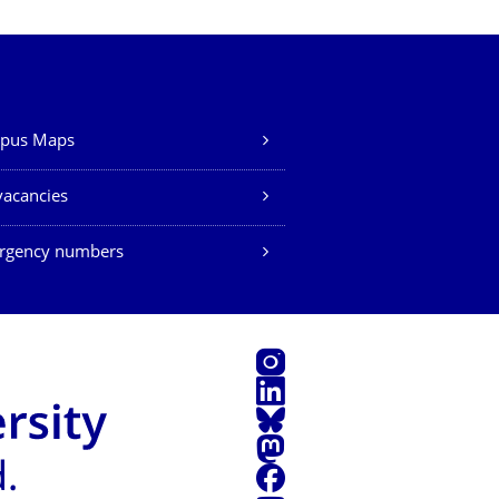
pus Maps
vacancies
rgency numbers
Instagram
LinkedIn
Bluesky
Mastodon
Facebook