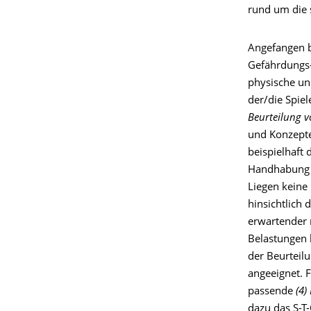
rund um die s
Angefangen 
Gefährdungs-
physische un
der/die Spiel
Beurteilung 
und Konzepte
beispielhaft
Handhabung 
Liegen keine
hinsichtlich 
erwartender 
Belastungen 
der Beurteil
angeeignet. 
passende
(4)
dazu das S-T