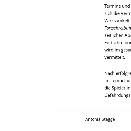
Termine und 
sich die Vermi
Wirksamkeits
Fortschreibu
zeitlichen A
Fortschreibu
wird im gesa
vermittelt.
Nach erfolgre
im Tempelaus
die Spieler:i
Gefährdungsb
About this page
Antonia Stagge