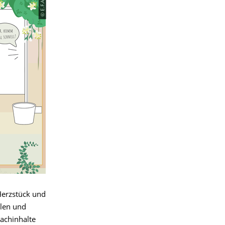
© E.F.A.
Herzstück und
elen und
Fachinhalte