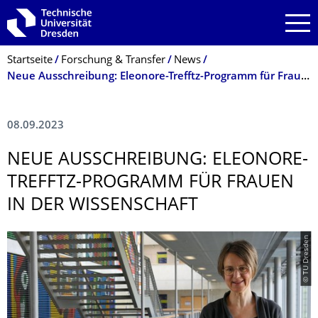
Zur Hauptnavigation springen
Zur Suche springen
Zum Inhalt springen
Breadcrumb-Menü
Startseite
Forschung & Transfer
News
Neue Ausschreibung: Eleonore-Trefftz-Programm für Frauen in der Wissenschaft
08.09.2023
NEUE AUSSCHREIBUNG: ELEONORE-
TREFFTZ-PROGRAMM FÜR FRAUEN
IN DER WISSENSCHAFT
© TU Dresden