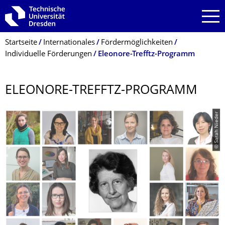
Zur Hauptnavigation springen
Zur Suche springen
Zum Inhalt springen
Breadcrumb-Menü
Startseite
Internationales
Fördermöglichkeiten
Individuelle Förderungen
Eleonore-Trefftz-Programm
ELEONORE-TREFFTZ-PROGRAMM
© Sarah Nieder