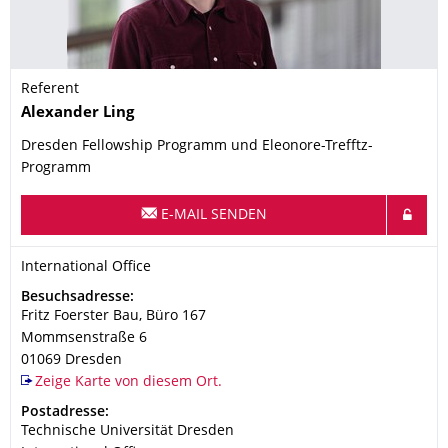
Referent
Name
Alexander
Ling
Dresden Fellowship Programm und Eleonore-Trefftz-
Programm
E-MAIL SENDEN
Organisationsname
International Office
International Office
Adresse
Besuchsadresse:
Fritz Foerster Bau, Büro 167
Mommsenstraße 6
01069
Dresden
Zeige Karte von diesem Ort.
Adresse
Postadresse:
Technische Universität Dresden