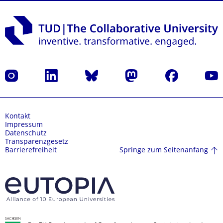
Instagram
LinkedIn
Bluesky
Mastodon
Facebook
Yout
Kontakt
Impressum
Datenschutz
Transparenzgesetz
Springe zum Seitenanfang
Barrierefreiheit