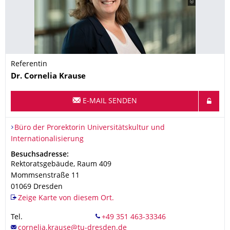
Referentin
Name
Dr.
Cornelia
Krause
E-MAIL SENDEN
Organisationsname
Büro der Prorektorin Universitätskultur und Internationalisieru
Büro der Prorektorin Universitätskultur und
Internationalisierung
Adresse
Besuchsadresse:
Rektoratsgebäude, Raum 409
Mommsenstraße 11
01069
Dresden
Zeige Karte von diesem Ort.
Tel.