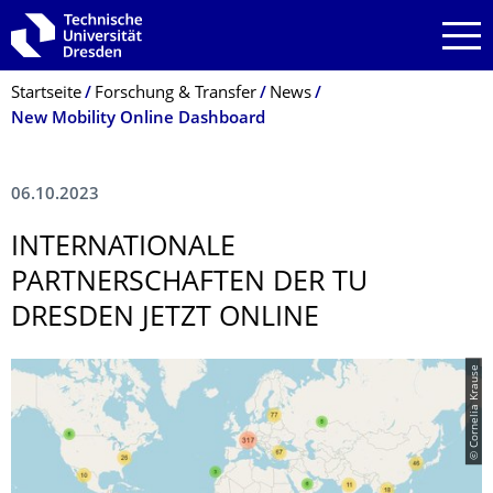
Zur Hauptnavigation springen
Zur Suche springen
Zum Inhalt springen
Breadcrumb-Menü
Startseite
Forschung & Transfer
News
New Mobility Online Dashboard
06.10.2023
INTERNATIONALE
PARTNERSCHAFTEN DER TU
DRESDEN JETZT ONLINE
© Cornelia Krause