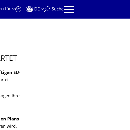
en für
DE
Suche
ARTET
tigen EU-
rtet.
bogen Ihre
hen Plans
ren wird.