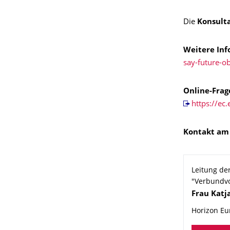
Die
Konsulta
Weitere Inf
say-future-o
Online-Frag
https://e
Kontakt am
Leitung de
"Verbundvo
Name
Frau
Katj
Horizon Eu