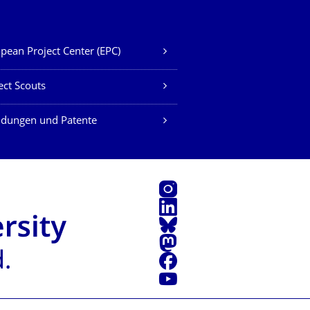
pean Project Center (EPC)
ect Scouts
ndungen und Patente
Instagram
LinkedIn
Bluesky
Mastodon
Facebook
Youtube