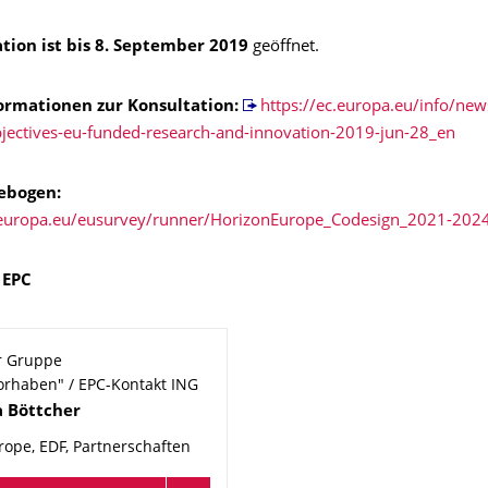
tion ist bis 8. September 2019
geöffnet.
ormatio
nen zur Konsultation:
https://ec.europa.eu/info/ne
bjectives-eu-funded-research-and-innovation-2019-jun-28_en
ebogen:
c.europa.eu/eusurvey/runner/HorizonEurope_Codesign_2021-202
 EPC
r Gruppe
rhaben" / EPC-Kontakt ING
a
Böttcher
rope, EDF, Partnerschaften