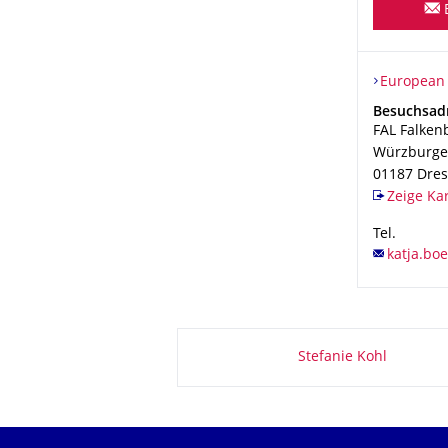
Organisat
European P
European 
Adresse
Besuchsad
FAL Falken
Würzburger
01187
Dre
Zeige Ka
Tel.
Zu dieser Seite
Stefanie Kohl