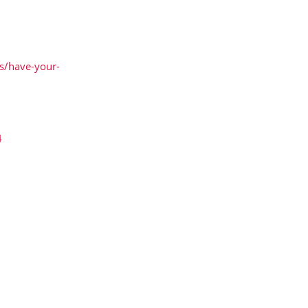
ws/have-your-
4