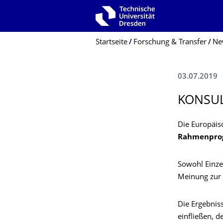
Zur Hauptnavigation springen
Zur Suche springen
Zum Inhalt springen
Breadcrumb-Menü
Startseite
Forschung & Transfer
Ne
03.07.2019
KONSUL
Die Europäis
Rahmenprog
Sowohl Einze
Meinung zur 
Die Ergebniss
einfließen, 