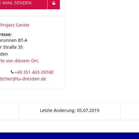
E-MAIL SENDEN
ionsname
roject Center
Project Center
resse:
brunnen BT-A
 Straße 35
sden
rte von diesem Ort.
Letzte Änderung: 05.07.2019