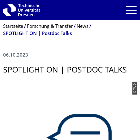
Zur Hauptnavigation springen
Zur Suche springen
Zum Inhalt springen
Breadcrumb-Menü
Startseite
Forschung & Transfer
News
SPOTLIGHT ON | ­Postdoc Talks
06.10.2023
SPOTLIGHT ON | ­POSTDOC TALKS
© TUD