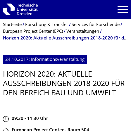
Zur Hauptnavigation springen
Zur Suche springen
Zum Inhalt springen
Breadcrumb-Menü
Startseite
Forschung & Transfer
Services für Forschende
European Project Center (EPC)
Veranstaltungen
Horizon 2020: Aktuelle Ausschreibungen 2018-2020 für den Bereich Bau und Umwelt
24.10.2017; Informationsveranstaltung
HORIZON 2020: AKTUELLE
AUSSCHREIBUNGEN 2018-2020 FÜR
DEN BEREICH BAU UND UMWELT
Zeit
09:30 - 11:30
Uhr
Ort
European Project Center - Raum 504