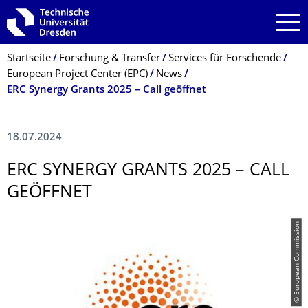
Zur Hauptnavigation springen
Zur Suche springen
Zum Inhalt springen
Breadcrumb-Menü
Startseite
Forschung & Transfer
Services für Forschende
European Project Center (EPC)
News
ERC Synergy Grants 2025 – Call geöffnet
18.07.2024
ERC SYNERGY GRANTS 2025 – CALL
GEÖFFNET
© European Commission