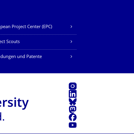
pean Project Center (EPC)
ect Scouts
ndungen und Patente
Instagram
LinkedIn
Bluesky
Mastodon
Facebook
Youtube