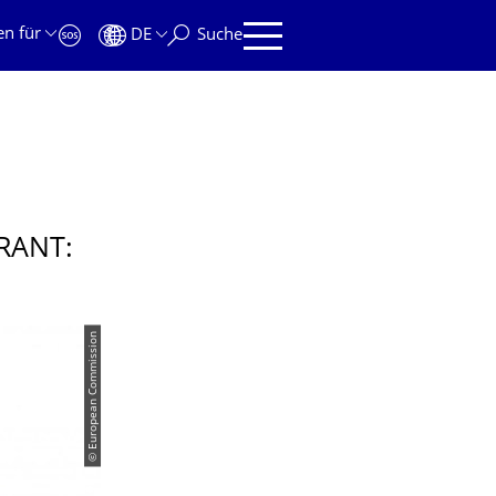
en für
DE
Suche
RANT:
© European Commission