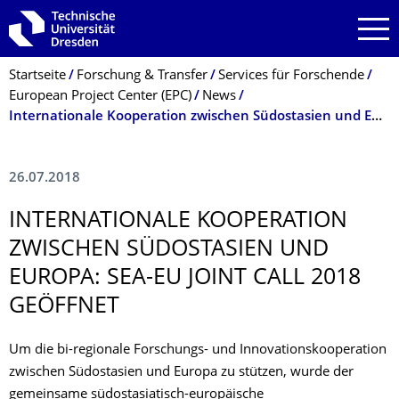
Zur Hauptnavigation springen
Zur Suche springen
Zum Inhalt springen
Breadcrumb-Menü
Startseite
Forschung & Transfer
Services für Forschende
European Project Center (EPC)
News
Internationale Kooperation zwischen Südostasien und Europa: SEA-EU Joint Call 2018 geöffnet
26.07.2018
INTERNATIONALE KOOPERATION
ZWISCHEN SÜDOSTASIEN UND
EUROPA: SEA-EU JOINT CALL 2018
GEÖFFNET
Um die bi-regionale Forschungs- und Innovationskooperation
zwischen Südostasien und Europa zu stützen, wurde der
gemeinsame südostasiatisch-europäische