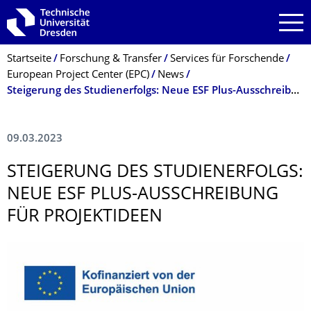
Zur Hauptnavigation springen
Zur Suche springen
Zum Inhalt springen
Breadcrumb-Menü
Startseite
Forschung & Transfer
Services für Forschende
European Project Center (EPC)
News
Steigerung des Studienerfolgs: Neue ESF Plus-Ausschreibung für Projektideen
09.03.2023
STEIGERUNG DES STUDIENERFOLGS:
NEUE ESF PLUS-AUSSCHREIBUNG
FÜR PROJEKTIDEEN