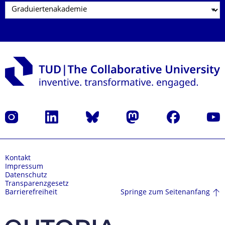
Instagram
LinkedIn
Bluesky
Mastodon
Facebook
Yout
Kontakt
Impressum
Datenschutz
Transparenzgesetz
Springe zum Seitenanfang
Barrierefreiheit