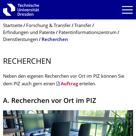
Zur Hauptnavigation springen
Zur Suche springen
Zum Inhalt springen
Breadcrumb-Menü
Startseite
Forschung & Transfer
Transfer
Erfindungen und Patente
Patentinformationszentrum
Dienstleistungen
Recherchen
RECHERCHEN
Neben den eigenen Recherchen vor Ort im PIZ können Sie
dem PIZ auch gern einen
Auftrag
erteilen.
A. Recherchen vor Ort im PIZ
© Martina Traßl, TUD