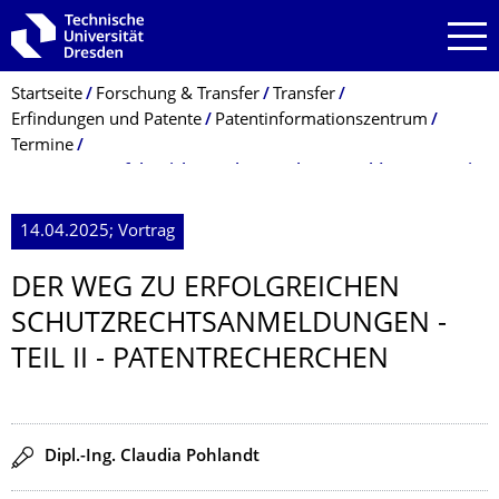
Zur Hauptnavigation springen
Zur Suche springen
Zum Inhalt springen
Breadcrumb-Menü
Startseite
Forschung & Transfer
Transfer
Erfindungen und Patente
Patentinformationszentrum
Termine
Der Weg zu erfolgreichen Schutzrechtsanmeldungen - Teil II - Patentrecherchen
14.04.2025; Vortrag
DER WEG ZU ERFOLGREICHEN
SCHUTZRECHTSAN­MELDUNGEN -
TEIL II - PATENTRECHER­CHEN
Redner
Dipl.-Ing. Claudia Pohlandt