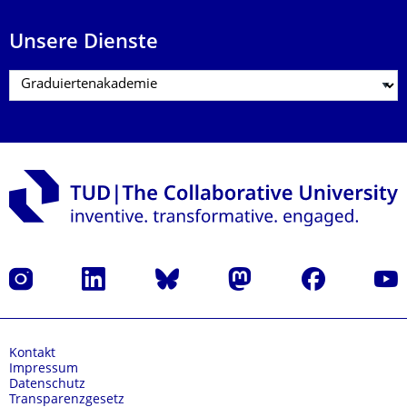
Unsere Dienste
Instagram
LinkedIn
Bluesky
Mastodon
Facebook
Yout
Kontakt
Impressum
Datenschutz
Transparenzgesetz