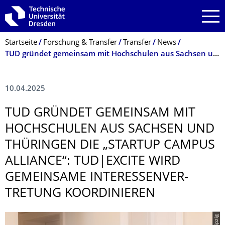
Zur Hauptnavigation springen
Zur Suche springen
Zum Inhalt springen
Breadcrumb-Menü
Startseite
Forschung & Transfer
Transfer
News
TUD gründet gemeinsam mit Hochschulen aus Sachsen und Thüringen die „Startup Campus Alliance“: TUD|excite wird gemeinsame Interessenvertretung koordinieren
10.04.2025
TUD GRÜNDET GEMEINSAM MIT
HOCHSCHULEN AUS SACHSEN UND
THÜRINGEN DIE „STARTUP CAMPUS
ALLIANCE“: TUD|EXCITE WIRD
GEMEINSAME INTERESSENVER­
TRETUNG KOORDINIEREN