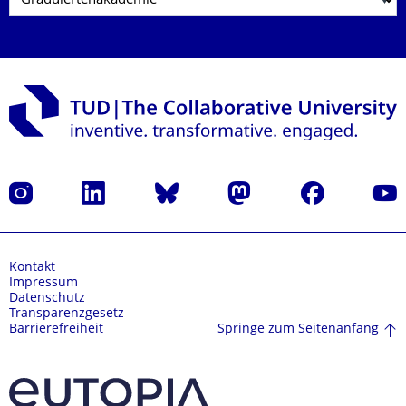
Instagram
LinkedIn
Bluesky
Mastodon
Facebook
Yout
Kontakt
Impressum
Datenschutz
Transparenzgesetz
Springe zum Seitenanfang
Barrierefreiheit