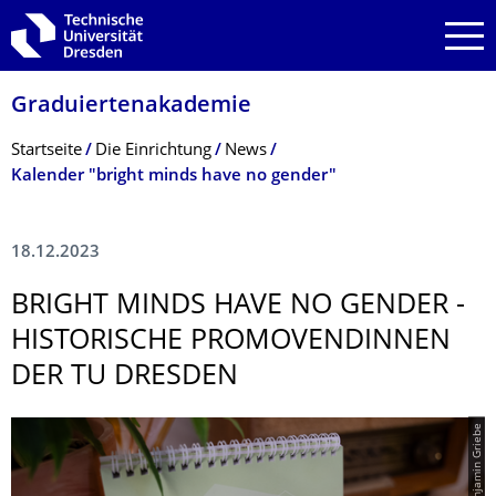
Zur Hauptnavigation springen
Zur Suche springen
Zum Inhalt springen
Graduiertenakade­mie
Breadcrumb-Menü
Startseite
Die Einrichtung
News
Kalender "bright minds have no gender"
18.12.2023
BRIGHT MINDS HAVE NO GENDER -
HISTORISCHE PROMOVENDINNEN
DER TU DRESDEN
© Benjamin Griebe