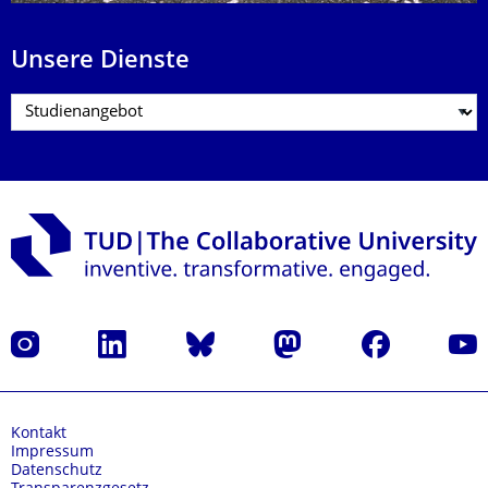
Unsere Dienste
Instagram
LinkedIn
Bluesky
Mastodon
Facebook
Yout
Kontakt
Impressum
Datenschutz