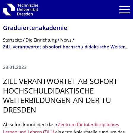
Zur Hauptnavigation springen
Zur Suche springen
Zum Inhalt springen
Graduiertenakade­mie
Breadcrumb-Menü
Startseite
Die Einrichtung
News
ZiLL verantwortet ab sofort hochschuldidaktische Weiterbildungen an der TU Dresden
23.01.2023
ZILL VERANTWORTET AB SOFORT
HOCHSCHULDIDAK­TISCHE
WEITERBILDUNGEN AN DER TU
DRESDEN
Ab sofort koordiniert das
Zentrum für interdisziplinäres
Lernen und Lehren (ZiLL)
als erste Anlaufstelle rund um das