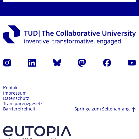
Instagram
LinkedIn
Bluesky
Mastodon
Facebook
Yout
Kontakt
Impressum
Datenschutz
Transparenzgesetz
Springe zum Seitenanfang
Barrierefreiheit