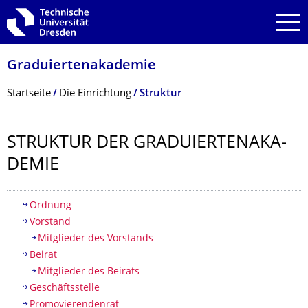
Zur Hauptnavigation springen
Zur Suche springen
Zum Inhalt springen
Graduiertenakade­mie
Breadcrumb-Menü
Startseite
Die Einrichtung
Struktur
STRUKTUR DER GRADUIERTENAKA­
DEMIE
Inhaltsverzeichnis
Ordnung
Vorstand
Mitglieder des Vorstands
Beirat
Mitglieder des Beirats
Geschäftsstelle
Promovierendenrat