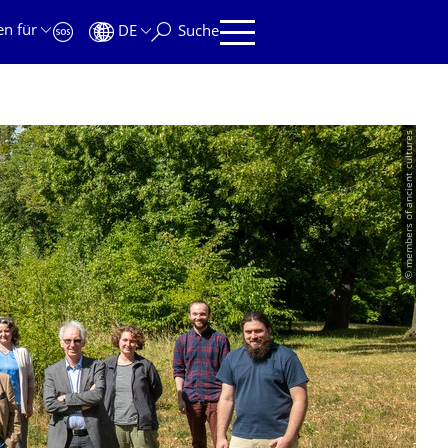
en für
DE
Suche
© members of ancient cultures