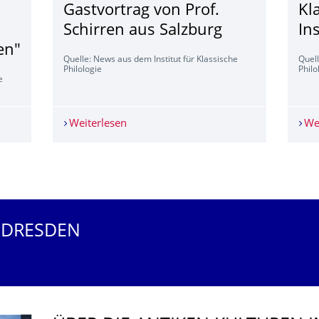
l
Gastvortrag von Prof.
Kl
Schirren aus Salzburg
In
en"
Quelle: News aus dem Institut für Klassische
Quell
Philologie
Philo
e
al Humanities meets Altertumswissenschaften"
Weiterlesen
Gastvortrag von Prof. Schirren aus Sal
We
 DRESDEN