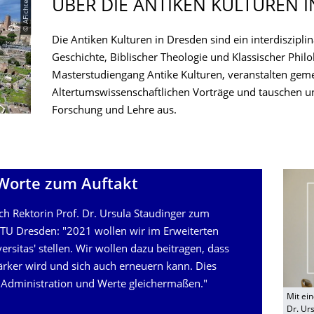
ÜBER DIE ANTIKEN KULTUREN 
© AFichte
Die Antiken Kulturen in Dresden sind ein interdiszipl
Geschichte, Biblischer Theologie und Klassischer Phi
Masterstudiengang Antike Kulturen, veranstalten gem
Altertumswissenschaftlichen Vorträge und tauschen uns
Forschung und Lehre aus.
 Worte zum Auftakt
ch Rektorin Prof. Dr. Ursula Staudinger zum
r TU Dresden: "2021 wollen wir im Erweiterten
rsitas' stellen. Wir wollen dazu beitragen, dass
ärker wird und sich auch erneuern kann. Dies
r, Administration und Werte gleichermaßen."
Mit ein
Dr. Ur