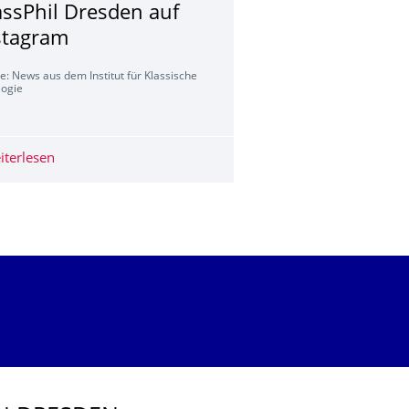
assPhil Dresden auf
stagram
e: News aus dem Institut für Klassische
logie
zburg
iterlesen
KlassPhil Dresden auf Instagram