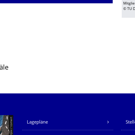
Mitgli
© TU 
äle
Unsere Dienste
© Smarterpix / tomert
Lagepläne
Stel