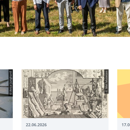
© Antje Junghanß
© Met Museum
22.06.2026
17.0