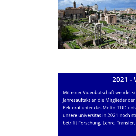
2021 -
Mit einer Videobotschaft wendet si
Jahresauftakt an die Mitglieder de
Rektorat unter das Motto 'TUD unive
unsere universitas in 2021 noch st
betrifft Forschung, Lehre, Transfe