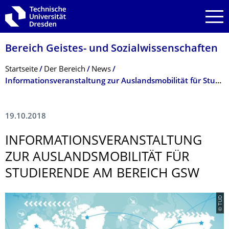
Zur Hauptnavigation springen
Zur Suche springen
Zum Inhalt springen
Bereich Geistes- und Sozialwissenschaf­ten
Breadcrumb-Menü
Startseite
Der Bereich
News
Informationsveranstaltung zur Auslandsmobilität für Studierende am Bereich GSW
19.10.2018
INFORMATIONS­VERANSTALTUNG
ZUR AUSLANDSMOBILI­TÄT FÜR
STUDIERENDE AM BEREICH GSW
© TUD