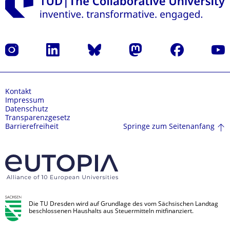
Instagram
LinkedIn
Bluesky
Mastodon
Facebook
Yout
Kontakt
Impressum
Datenschutz
Transparenzgesetz
Springe zum Seitenanfang
Barrierefreiheit
Die TU Dresden wird auf Grundlage des vom Sächsischen Landtag
beschlossenen Haushalts aus Steuermitteln mitfinanziert.