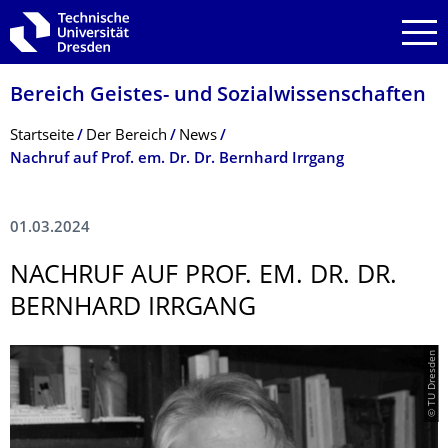
Zur Hauptnavigation springen
Zur Suche springen
Zum Inhalt springen
Bereich Geistes- und Sozialwissenschaf­ten
Breadcrumb-Menü
Startseite
Der Bereich
News
Nachruf auf Prof. em. Dr. Dr. Bernhard Irrgang
01.03.2024
NACHRUF AUF PROF. EM. DR. DR.
BERNHARD IRRGANG
© TU Dresden