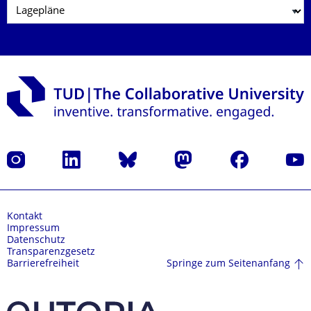
Instagram
LinkedIn
Bluesky
Mastodon
Facebook
Yout
Kontakt
Impressum
Datenschutz
Transparenzgesetz
Springe zum Seitenanfang
Barrierefreiheit