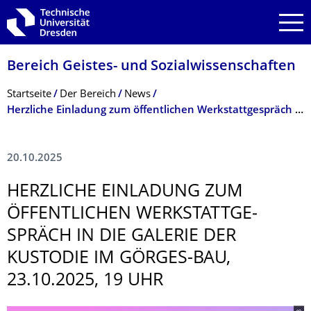
Zur Hauptnavigation springen
Zur Suche springen
Zum Inhalt springen
Bereich Geistes- und Sozialwissenschaf­ten
Breadcrumb-Menü
Startseite
Der Bereich
News
Herzliche Einladung zum öffentlichen Werkstattgespräch in die Galerie der Kustodie im Görges-Bau, 23.10.2025, 19 Uhr
20.10.2025
HERZLICHE EINLADUNG ZUM
ÖFFENTLICHEN WERKSTATTGE­
SPRÄCH IN DIE GALERIE DER
KUSTODIE IM GÖRGES-BAU,
23.10.2025, 19 UHR