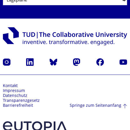
Instagram
LinkedIn
Bluesky
Mastodon
Facebook
Yout
Kontakt
Impressum
Datenschutz
Transparenzgesetz
Springe zum Seitenanfang
Barrierefreiheit