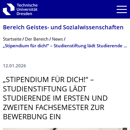
Zur Hauptnavigation springen
Zur Suche springen
Zum Inhalt springen
Bereich Geistes- und Sozialwissenschaf­ten
Breadcrumb-Menü
Startseite
Der Bereich
News
„Stipendium für dich!“ – Studienstiftung lädt Studierende zur Bewerbung ein
12.01.2026
„STIPENDIUM FÜR DICH!“ –
STUDIENSTIFTUNG LÄDT
STUDIERENDE IM ERSTEN UND
ZWEITEN FACHSEMESTER ZUR
BEWERBUNG EIN