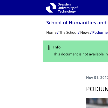
Skip to main navigation
Skip to search
Skip to content
School of Humanities and 
Breadcrumb Menu
Home
The School
News
Podiumsd
Status Message
Info
This document is not available i
Nov 01, 201
PODIUM