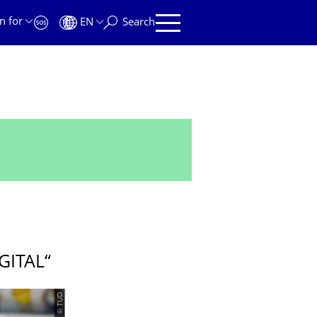
n for
EN
Search
GITAL“
© TUD