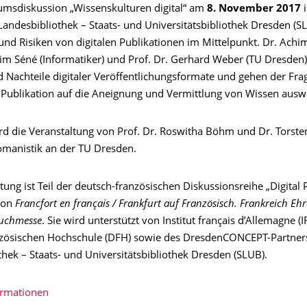
umsdiskussion „Wissenskulturen digital“ am
8. November 2017
i
Landesbibliothek – Staats- und Universitätsbibliothek Dresden (S
und Risiken von digitalen Publikationen im Mittelpunkt. Dr. Achi
him Séné (Informatiker) und Prof. Dr. Gerhard Weber (TU Dresden)
 Nachteile digitaler Veröffentlichungsformate und gehen der Frag
r Publikation auf die Aneignung und Vermittlung von Wissen auswi
rd die Veranstaltung von Prof. Dr. Roswitha Böhm und Dr. Torst
Romanistik an der TU Dresden.
tung ist Teil der deutsch-französischen Diskussionsreihe „Digital 
von
Francfort en français / Frankfurt auf Französisch. Frankreich Eh
Buchmesse
. Sie wird unterstützt von Institut français d’Allemagne (I
zösischen Hochschule (DFH) sowie des DresdenCONCEPT-Partner
hek – Staats- und Universitätsbibliothek Dresden (SLUB).
ormationen