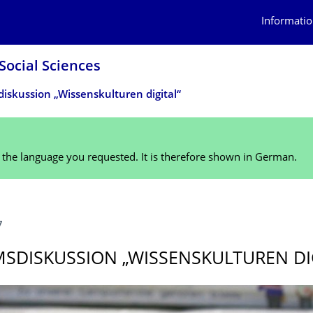
Informatio
Social Sciences
iskussion „Wissenskulturen digital“
n the language you requested. It is therefore shown in German.
7
SDISKUS­SION „WISSENSKULTUREN DI