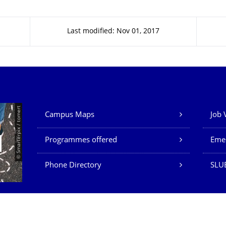
Last modified: Nov 01, 2017
Our Services
© Smarterpix / tomert
Campus Maps
Job 
Programmes offered
Eme
Phone Directory
SLUB