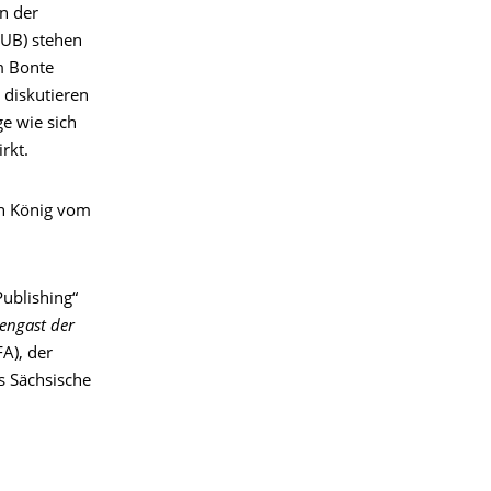
n der
LUB) stehen
m Bonte
 diskutieren
e wie sich
rkt.
en König vom
Publishing“
rengast der
FA), der
s Sächsische